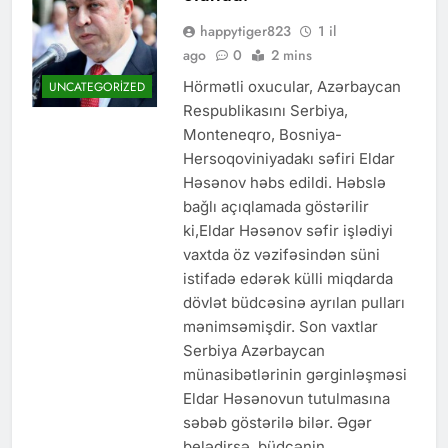
happytiger823
1 il
ago
0
2 mins
Hörmətli oxucular, Azərbaycan
UNCATEGORIZED
Respublikasını Serbiya,
Monteneqro, Bosniya-
Hersoqoviniyadakı səfiri Eldar
Həsənov həbs edildi. Həbslə
bağlı açıqlamada göstərilir
ki,Eldar Həsənov səfir işlədiyi
vaxtda öz vəzifəsindən süni
istifadə edərək külli miqdarda
dövlət büdcəsinə ayrılan pulları
mənimsəmişdir. Son vaxtlar
Serbiya Azərbaycan
münasibətlərinin gərginləşməsi
Eldar Həsənovun tutulmasına
səbəb göstərilə bilər. Əgər
belədirsə ,büdcənin