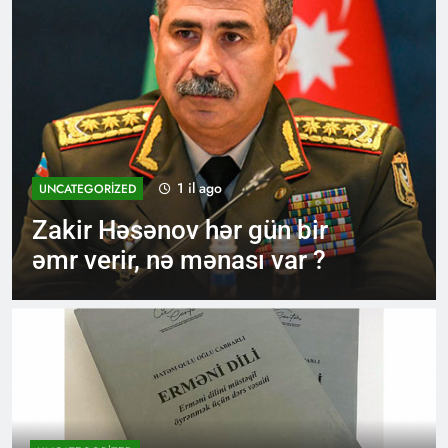
1 il ago
UNCATEGORIZED
ir
Hülusi Akar Rusiyaya mes
 ?
göndərdi