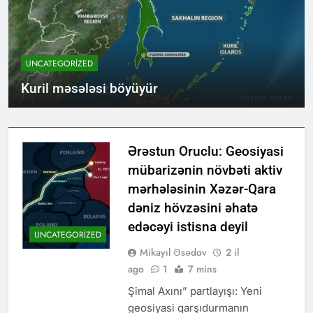
UNCATEGORIZED
Kuril məsələsi böyüyür
Ərəstun Oruclu: Geosiyasi
mübarizənin növbəti aktiv
mərhələsinin Xəzər-Qara
dəniz hövzəsini əhatə
edəcəyi istisna deyil
UNCATEGORIZED
Mikayıl Əsədov
2 il
ago
1
7 mins
Şimal Axını” partlayışı: Yeni
geosiyasi qarşıdurmanın