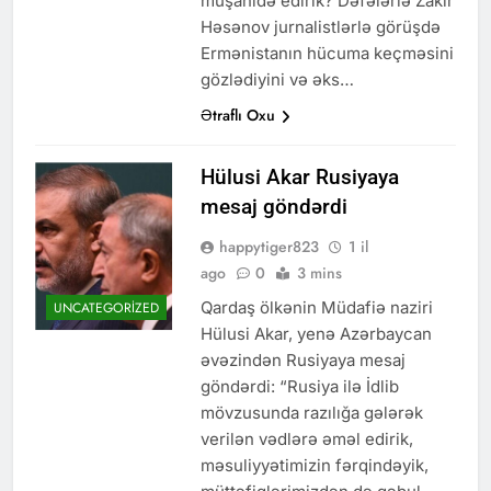
müşahidə edirik? Dəfələrlə Zakir
Həsənov jurnalistlərlə görüşdə
Ermənistanın hücuma keçməsini
gözlədiyini və əks…
Ətraflı Oxu
Hülusi Akar Rusiyaya
mesaj göndərdi
happytiger823
1 il
ago
0
3 mins
Qardaş ölkənin Müdafiə naziri
UNCATEGORIZED
Hülusi Akar, yenə Azərbaycan
əvəzindən Rusiyaya mesaj
göndərdi: “Rusiya ilə İdlib
mövzusunda razılığa gələrək
verilən vədlərə əməl edirik,
məsuliyyətimizin fərqindəyik,