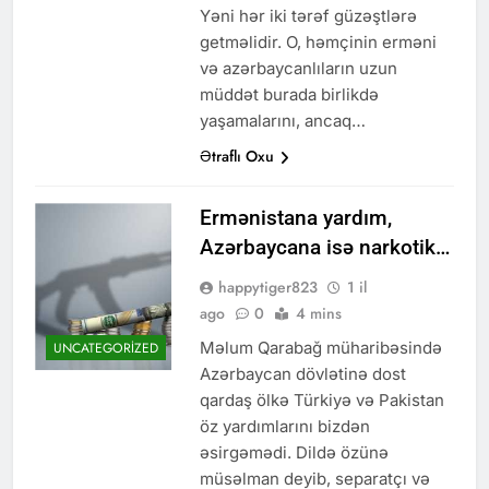
Yəni hər iki tərəf güzəştlərə
getməlidir. O, həmçinin erməni
və azərbaycanlıların uzun
müddət burada birlikdə
yaşamalarını, ancaq…
Ətraflı Oxu
Ermənistana yardım,
Azərbaycana isə narkotik…
happytiger823
1 il
ago
0
4 mins
Məlum Qarabağ müharibəsində
UNCATEGORIZED
Azərbaycan dövlətinə dost
qardaş ölkə Türkiyə və Pakistan
öz yardımlarını bizdən
əsirgəmədi. Dildə özünə
müsəlman deyib, separatçı və