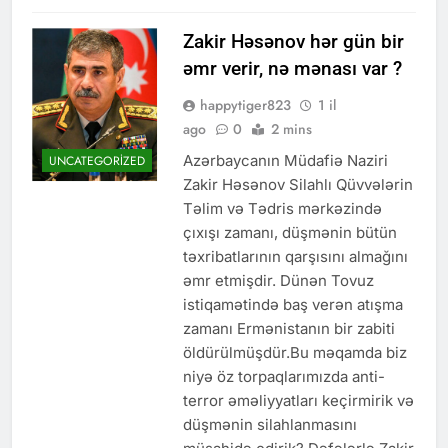
Zakir Həsənov hər gün bir
əmr verir, nə mənası var ?
happytiger823
1 il
ago
0
2 mins
Azərbaycanın Müdafiə Naziri
UNCATEGORIZED
Zakir Həsənov Silahlı Qüvvələrin
Təlim və Tədris mərkəzində
çıxışı zamanı, düşmənin bütün
təxribatlarının qarşısını almağını
əmr etmişdir. Dünən Tovuz
istiqamətində baş verən atışma
zamanı Ermənistanın bir zabiti
öldürülmüşdür.Bu məqamda biz
niyə öz torpaqlarımızda anti-
terror əməliyyatları keçirmirik və
düşmənin silahlanmasını