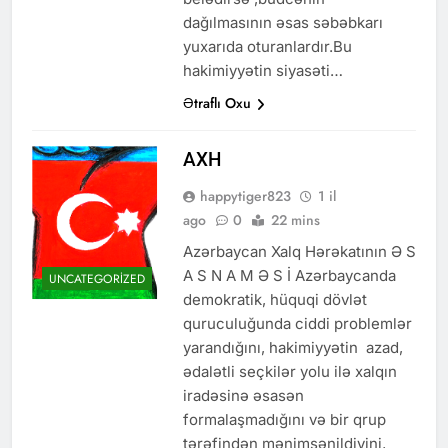
dağılmasının əsas səbəbkarı
yuxarıda oturanlardır.Bu
hakimiyyətin siyasəti…
Ətraflı Oxu
AXH
happytiger823
1 il
ago
0
22 mins
Azərbaycan Xalq Hərəkatının Ə S
A S N A M Ə S İ Azərbaycanda
UNCATEGORIZED
demokratik, hüquqi dövlət
quruculuğunda ciddi problemlər
yarandığını, hakimiyyətin azad,
ədalətli seçkilər yolu ilə xalqın
iradəsinə əsasən
formalaşmadığını və bir qrup
tərəfindən mənimsənildiyini,