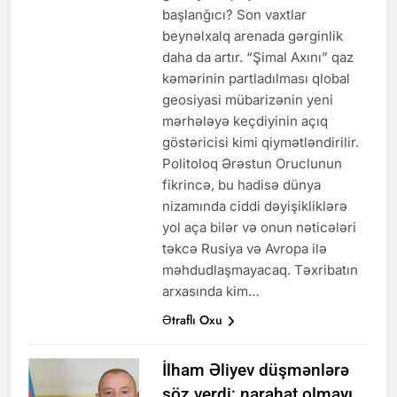
başlanğıcı? Son vaxtlar
beynəlxalq arenada gərginlik
daha da artır. “Şimal Axını” qaz
kəmərinin partladılması qlobal
geosiyasi mübarizənin yeni
mərhələyə keçdiyinin açıq
göstəricisi kimi qiymətləndirilir.
Politoloq Ərəstun Oruclunun
fikrincə, bu hadisə dünya
nizamında ciddi dəyişikliklərə
yol aça bilər və onun nəticələri
təkcə Rusiya və Avropa ilə
məhdudlaşmayacaq. Təxribatın
arxasında kim…
Ətraflı Oxu
İlham Əliyev düşmənlərə
söz verdi; narahat olmayı.