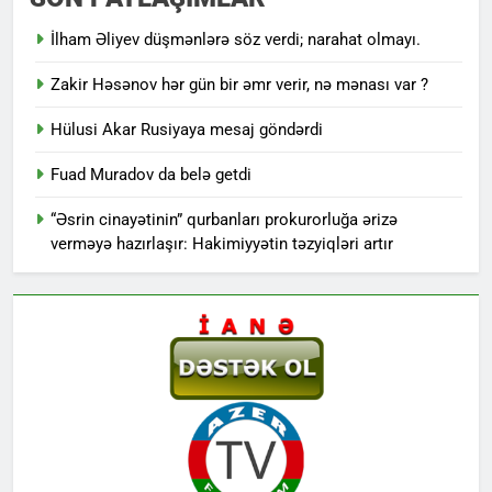
İlham Əliyev düşmənlərə söz verdi; narahat olmayı.
Zakir Həsənov hər gün bir əmr verir, nə mənası var ?
Hülusi Akar Rusiyaya mesaj göndərdi
Fuad Muradov da belə getdi
“Əsrin cinayətinin” qurbanları prokurorluğa ərizə
verməyə hazırlaşır: Hakimiyyətin təzyiqləri artır