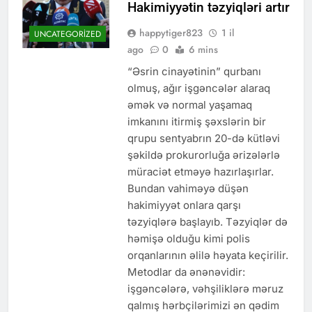
Hakimiyyətin təzyiqləri artır
happytiger823
1 il
UNCATEGORIZED
ago
0
6 mins
“Əsrin cinayətinin” qurbanı
olmuş, ağır işgəncələr alaraq
əmək və normal yaşamaq
imkanını itirmiş şəxslərin bir
qrupu sentyabrın 20-də kütləvi
şəkildə prokurorluğa ərizələrlə
müraciət etməyə hazırlaşırlar.
Bundan vahiməyə düşən
hakimiyyət onlara qarşı
təzyiqlərə başlayıb. Təzyiqlər də
həmişə olduğu kimi polis
orqanlarının əlilə həyata keçirilir.
Metodlar da ənənəvidir:
işgəncələrə, vəhşiliklərə məruz
qalmış hərbçilərimizi ən qədim