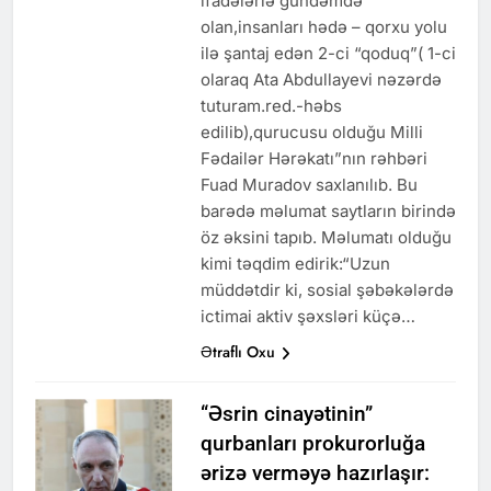
ifadələrlə gündəmdə
olan,insanları hədə – qorxu yolu
ilə şantaj edən 2-ci “qoduq”( 1-ci
olaraq Ata Abdullayevi nəzərdə
tuturam.red.-həbs
edilib),qurucusu olduğu Milli
Fədailər Hərəkatı”nın rəhbəri
Fuad Muradov saxlanılıb. Bu
barədə məlumat saytların birində
öz əksini tapıb. Məlumatı olduğu
kimi təqdim edirik:“Uzun
müddətdir ki, sosial şəbəkələrdə
ictimai aktiv şəxsləri küçə…
Ətraflı Oxu
“Əsrin cinayətinin”
qurbanları prokurorluğa
ərizə verməyə hazırlaşır: