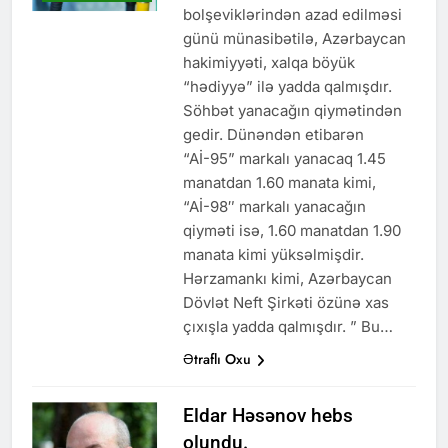
bolşeviklərindən azad edilməsi
günü münasibətilə, Azərbaycan
hakimiyyəti, xalqa böyük
“hədiyyə” ilə yadda qalmışdır.
Söhbət yanacağın qiymətindən
gedir. Dünəndən etibarən
“Aİ-95” markalı yanacaq 1.45
manatdan 1.60 manata kimi,
“Aİ-98″ markalı yanacağın
qiyməti isə, 1.60 manatdan 1.90
manata kimi yüksəlmişdir.
Hərzamankı kimi, Azərbaycan
Dövlət Neft Şirkəti özünə xas
çıxışla yadda qalmışdır. ” Bu…
Ətraflı Oxu
Eldar Həsənov hebs
olundu.