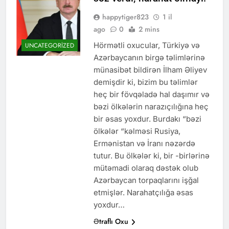
happytiger823
1 il
ago
0
2 mins
Hörmətli oxucular, Türkiyə və
UNCATEGORIZED
Azərbaycanın birgə təlimlərinə
münasibət bildirən İlham Əliyev
demişdir ki, bizim bu təlimlər
heç bir fövqəladə hal daşımır və
bəzi ölkələrin narazıçılığına heç
bir əsas yoxdur. Burdakı “bəzi
ölkələr “kəlməsi Rusiya,
Ermənistan və İranı nəzərdə
tutur. Bu ölkələr ki, bir -birlərinə
mütəmadi olaraq dəstək olub
Azərbaycan torpaqlarını işğal
etmişlər. Narahatçılığa əsas
yoxdur…
Ətraflı Oxu