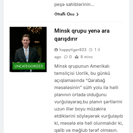
peşə sahiblərinin…
Ətraflı Oxu
Minsk qrupu yenə ara
qarışdırır
happytiger823
1 il
ago
0
8 mins
Minsk qrupunun Amerikalı
UNCATEGORIZED
təmsilçisi Uorlik, bu günkü
açıqlamasında “Qarabağ
məsələsinin” sülh yolu ilə həlli
planının ortada olduğunu
vurğulayaraq.bu planın şərtlərini
uzun illər boyu müzakirə
etdiklərini söyləyərək vurğulayıb
ki, məsələ elə həll olunmalıdır ki,
qalib və məğlub tərəf olmasın.