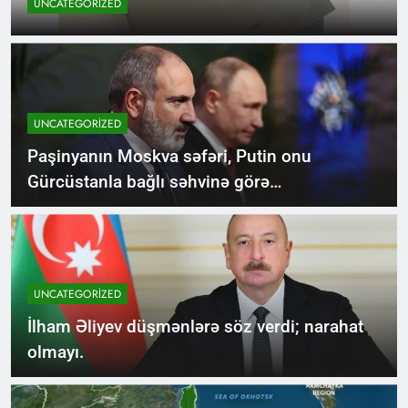
UNCATEGORIZED
UNCATEGORIZED
Paşinyanın Moskva səfəri, Putin onu
Gürcüstanla bağlı səhvinə görə
cəzalandıracaqmı?
UNCATEGORIZED
İlham Əliyev düşmənlərə söz verdi; narahat
olmayı.