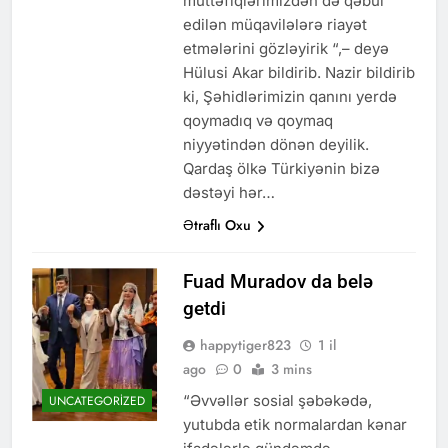
müttəfiqlərimizdən də qəbul
edilən müqavilələrə riayət
etmələrini gözləyirik “,– deyə
Hülusi Akar bildirib. Nazir bildirib
ki, Şəhidlərimizin qanını yerdə
qoymadıq və qoymaq
niyyətindən dönən deyilik.
Qardaş ölkə Türkiyənin bizə
dəstəyi hər…
Ətraflı Oxu
Fuad Muradov da belə
getdi
happytiger823
1 il
ago
0
3 mins
“Əvvəllər sosial şəbəkədə,
UNCATEGORIZED
yutubda etik normalardan kənar