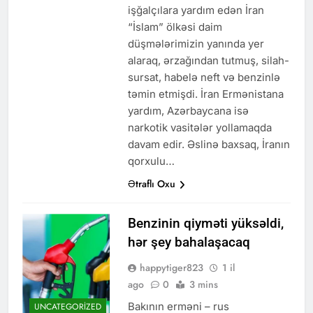
işğalçılara yardım edən İran
“İslam” ölkəsi daim
düşmələrimizin yanında yer
alaraq, ərzağından tutmuş, silah-
sursat, habelə neft və benzinlə
təmin etmişdi. İran Ermənistana
yardım, Azərbaycana isə
narkotik vasitələr yollamaqda
davam edir. Əslinə baxsaq, İranın
qorxulu…
Ətraflı Oxu
Benzinin qiyməti yüksəldi,
hər şey bahalaşacaq
happytiger823
1 il
ago
0
3 mins
Bakının erməni – rus
UNCATEGORIZED