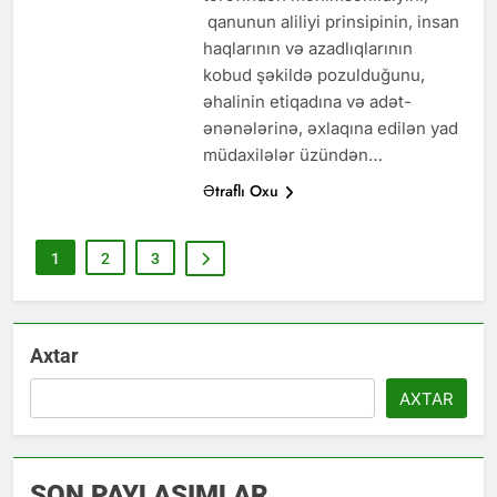
qanunun aliliyi prinsipinin, insan
haqlarının və azadlıqlarının
kobud şəkildə pozulduğunu,
əhalinin etiqadına və adət-
ənənələrinə, əxlaqına edilən yad
müdaxilələr üzündən…
Ətraflı Oxu
1
2
3
Axtar
AXTAR
SON PAYLAŞIMLAR