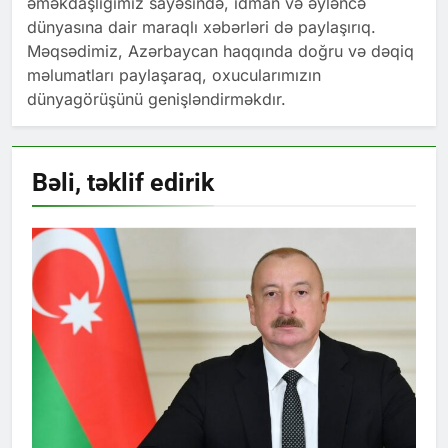
əməkdaşlığımız sayəsində, idman və əyləncə
dünyasına dair maraqlı xəbərləri də paylaşırıq.
Məqsədimiz, Azərbaycan haqqında doğru və dəqiq
məlumatları paylaşaraq, oxucularımızın
dünyagörüşünü genişləndirməkdır.
Bəli, təklif
edirik
UNCATEGORIZED