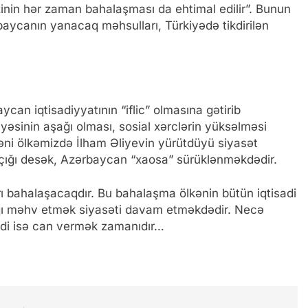
nzinin hər zaman bahalaşması da ehtimal edilir”. Bunun
baycanın yanacaq məhsulları, Türkiyədə tikdirilən
can iqtisadiyyatının “iflic” olmasına gətirib
əsinin aşağı olması, sosial xərclərin yüksəlməsi
Yəni ölkəmizdə İlham Əliyevin yürütdüyü siyasət
Açığı desək, Azərbaycan “xaosa” sürüklənməkdədir.
ı bahalaşacaqdır. Bu bahalaşma ölkənin bütün iqtisadi
alqı məhv etmək siyasəti davam etməkdədir. Necə
indi isə can vermək zamanıdır…