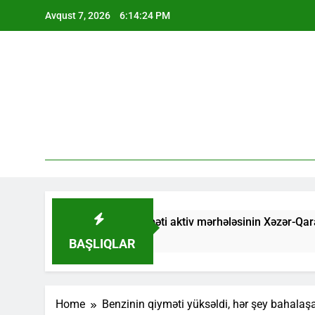
Skip
Avqust 7, 2026
6:14:25 PM
to
content
i mübarizənin növbəti aktiv mərhələsinin Xəzər-Qara dəniz hövz
BAŞLIQLAR
Home
Benzinin qiyməti yüksəldi, hər şey bahala