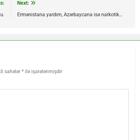
s:
Next:
u.
Ermənistana yardım, Azərbaycana isə narkotik…
li sahələr
*
ilə işarələnmişdir