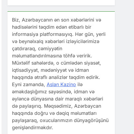
Biz, Azərbaycanın ən son xəbərlərini və
hadisələrini təqdim edən etibarlı bir
informasiya platformasıyıq. Hər gün, yerli
və beynəlxalq xəbərləri izləyicilərimizə
çatdıraraq, cəmiyyətin
məlumatlandırılmasına töhfə veririk.
Müxtəlif sahələrdə, o cümlədən siyasət,
iqtisadiyyat, mədəniyyət və idman
haqqında ətraflı analizlər təqdim edirik.
Eyni zamanda,
Aslan Kazino
ilə
əməkdaşlığımız sayəsində, idman və
əyləncə dünyasına dair maraqlı xəbərləri
də paylaşırıq. Məqsədimiz, Azərbaycan
haqqında doğru və dəqiq məlumatları
paylaşaraq, oxucularımızın dünyagörüşünü
genişləndirməkdır.