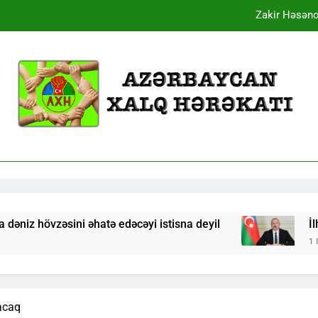
Zakir Həsənov
İlham Əliyev
Zakir Həsənov
əsini əhatə edəcəyi istisna deyil
İlham Əliyev
1 Il Ago
şacaq