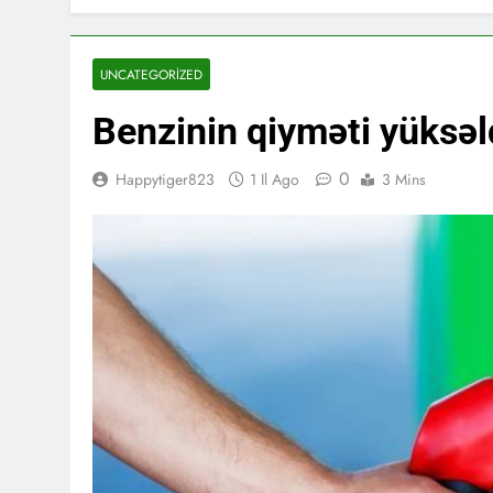
UNCATEGORIZED
Benzinin qiyməti yüksəl
0
Happytiger823
1 Il Ago
3 Mins