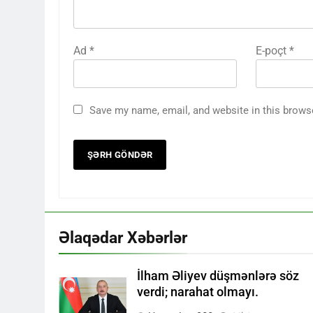
Ad
*
E-poçt
*
Save my name, email, and website in this brows
Əlaqədar Xəbərlər
İlham Əliyev düşmənlərə söz
verdi; narahat olmayı.