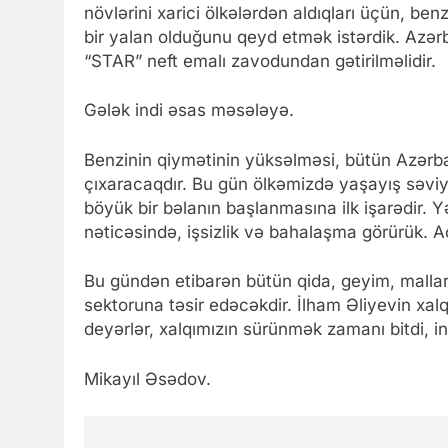
növlərini xarici ölkələrdən aldıqları üçün, be
bir yalan olduğunu qeyd etmək istərdik. Azər
“STAR” neft emalı zavodundan gətirilməlidir.
Gələk indi əsas məsələyə.
Benzinin qiymətinin yüksəlməsi, bütün Azərbay
çıxaracaqdır. Bu gün ölkəmizdə yaşayış səviyy
böyük bir bəlanın başlanmasına ilk işarədir. 
nəticəsində, işsizlik və bahalaşma görürük. 
Bu gündən etibarən bütün qida, geyim, mallar
sektoruna təsir edəcəkdir. İlham Əliyevin x
deyərlər, xalqımızın sürünmək zamanı bitdi, 
Mikayıl Əsədov.