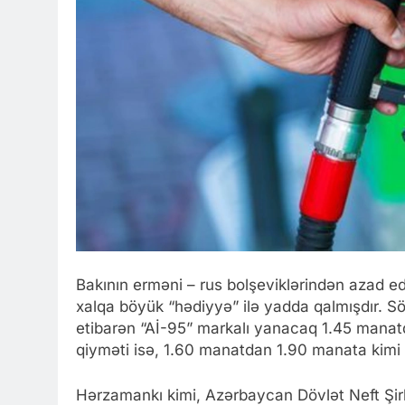
Bakının erməni – rus bolşeviklərindən azad e
xalqa böyük “hədiyyə” ilə yadda qalmışdır. 
etibarən “Aİ-95” markalı yanacaq 1.45 manat
qiyməti isə, 1.60 manatdan 1.90 manata kimi 
Hərzamankı kimi, Azərbaycan Dövlət Neft Şirk