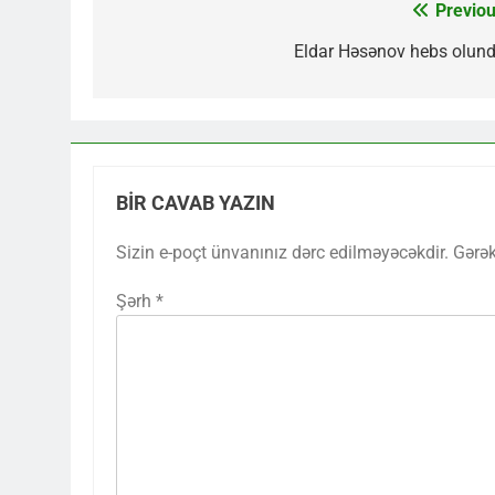
Previou
Yazı
naviqasiyası
Eldar Həsənov hebs olund
BIR CAVAB YAZIN
Sizin e-poçt ünvanınız dərc edilməyəcəkdir.
Gərək
Şərh
*