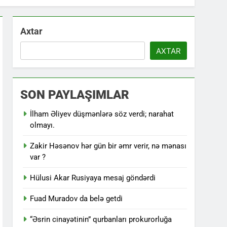
Axtar
AXTAR
SON PAYLAŞIMLAR
İlham Əliyev düşmənlərə söz verdi; narahat
olmayı.
Zakir Həsənov hər gün bir əmr verir, nə mənası
var ?
Hülusi Akar Rusiyaya mesaj göndərdi
Fuad Muradov da belə getdi
“Əsrin cinayətinin” qurbanları prokurorluğa