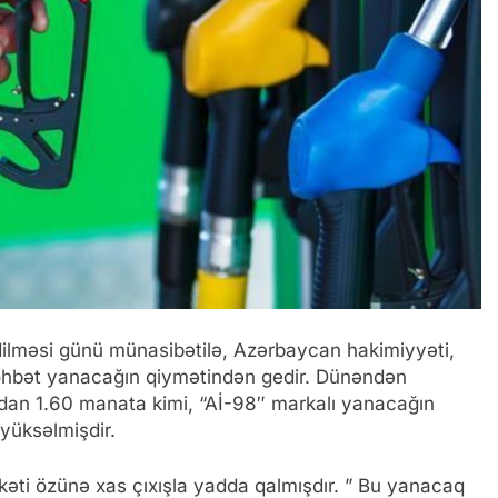
dilməsi günü münasibətilə, Azərbaycan hakimiyyəti,
Söhbət yanacağın qiymətindən gedir. Dünəndən
dan 1.60 manata kimi, “Aİ-98″ markalı yanacağın
yüksəlmişdir.
əti özünə xas çıxışla yadda qalmışdır. ” Bu yanacaq