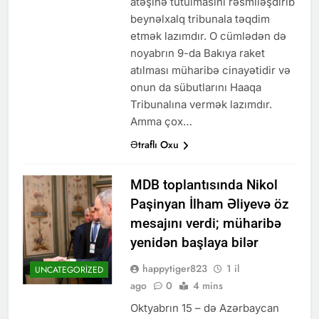
atəşinə tutulmasını rəsmiləşdirib
beynəlxalq tribunala təqdim
etmək lazımdır. O cümlədən də
noyabrın 9-da Bakıya raket
atılması müharibə cinayətidir və
onun da sübutlarını Haaqa
Tribunalına vermək lazımdır.
Amma çox…
Ətraflı Oxu
MDB toplantısında Nikol
Paşinyan İlham Əliyevə öz
mesajını verdi; müharibə
yenidən başlaya bilər
happytiger823
1 il
UNCATEGORIZED
ago
0
4 mins
Oktyabrın 15 – də Azərbaycan