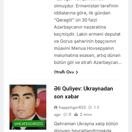
olmuşdur. Ermənistan tərəfinin
iddialarına görə, ilk gündən
“Qaragöl” ün 30 faizi
Azərbaycanın nəzarətinə
keçmişdir. Lakin erməni deputat
və Gorus şəhərinin başçısının
müavini Menua Hovsepyanın
məlumatına əsasən, artıq dünən
bütün göl və ətrafı Azərbaycan…
Ətraflı Oxu
Əli Quliyev: Ukraynadan
son xəbər
happytiger823
1 il
ago
0
2 mins
Qəhrəman Ukrayna xalqı bütün
UNCATEGORIZED
dünyanı heyrətləndirməkdə