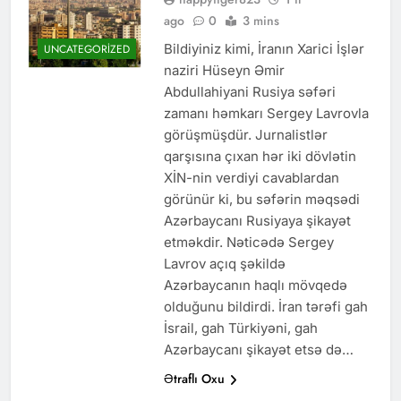
ago
0
3 mins
Bildiyiniz kimi, İranın Xarici İşlər
UNCATEGORIZED
naziri Hüseyn Əmir
Abdullahiyani Rusiya səfəri
zamanı həmkarı Sergey Lavrovla
görüşmüşdür. Jurnalistlər
qarşısına çıxan hər iki dövlətin
XİN-nin verdiyi cavablardan
görünür ki, bu səfərin məqsədi
Azərbaycanı Rusiyaya şikayət
etməkdir. Nəticədə Sergey
Lavrov açıq şəkildə
Azərbaycanın haqlı mövqedə
olduğunu bildirdi. İran tərəfi gah
İsrail, gah Türkiyəni, gah
Azərbaycanı şikayət etsə də…
Ətraflı Oxu