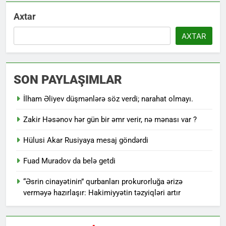
Axtar
AXTAR
SON PAYLAŞIMLAR
İlham Əliyev düşmənlərə söz verdi; narahat olmayı.
Zakir Həsənov hər gün bir əmr verir, nə mənası var ?
Hülusi Akar Rusiyaya mesaj göndərdi
Fuad Muradov da belə getdi
“Əsrin cinayətinin” qurbanları prokurorluğa ərizə
verməyə hazırlaşır: Hakimiyyətin təzyiqləri artır