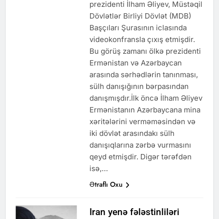
prezidenti İlham Əliyev, Müstəqil
Dövlətlər Birliyi Dövlət (MDB)
Başçıları Şurasının iclasında
videokonfransla çıxış etmişdir.
Bu görüş zamanı ölkə prezidenti
Ermənistan və Azərbaycan
arasında sərhədlərin tanınması,
sülh danışığının bərpasından
danışmışdır.İlk öncə İlham Əliyev
Ermənistanın Azərbaycana mina
xəritələrini verməməsindən və
iki dövlət arasındakı sülh
danışıqlarına zərbə vurmasını
qeyd etmişdir. Digər tərəfdən
isə,…
Ətraflı Oxu
Iran yenə fələstinliləri