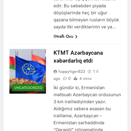
edir. Bu səbəbdən piyada
döyüşlərində heç bir uğur
qazana bilməyən rusların böyük
sayda itki verdiklərinin və ya…
Ətraflı Oxu
KTMT Azərbaycana
xəbərdarlıq etdi
happytiger823
1 il
ago
0
4 mins
İki gündür ki, Ermənistan
UNCATEGORIZED
mətbuatı Azərbaycan ordusunun
3 km irəlilədiyindən yazır.
Aldığımız xəbərə əsasən bu
irəliləmə, Azərbaycan –
Ermənistan sərhəddində
“Qaragöl” istiqamətində