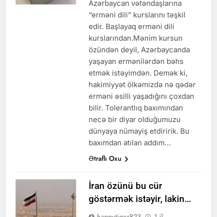
Azərbaycan vətəndaşlarına
“erməni dili” kurslarını təşkil
edir. Başlayaq erməni dili
kurslarından.Mənim kursun
özündən deyil, Azərbaycanda
yaşayan ermənilərdən bəhs
etmək istəyimdən. Demək ki,
hakimiyyət ölkəmizdə nə qədər
erməni əsilli yaşadığını çoxdan
bilir. Tolerantlıq baxımından
necə bir diyar olduğumuzu
dünyaya nümayiş etdiririk. Bu
baxımdan atılan addım…
Ətraflı Oxu
İran özünü bu cür
göstərmək istəyir, lakin…
happytiger823
1 il