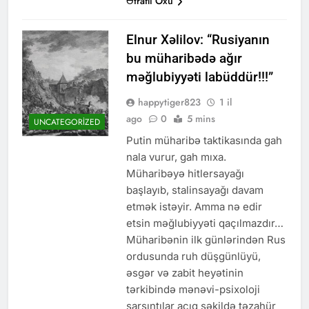
Ətraflı Oxu
Elnur Xəlilov: “Rusiyanın
bu müharibədə ağır
məğlubiyyəti labüddür!!!”
happytiger823
1 il
ago
0
5 mins
UNCATEGORIZED
Putin müharibə taktikasında gah
nala vurur, gah mıxa.
Müharibəyə hitlersayağı
başlayıb, stalinsayağı davam
etmək istəyir. Amma nə edir
etsin məğlubiyyəti qaçılmazdır…
Müharibənin ilk günlərindən Rus
ordusunda ruh düşgünlüyü,
əsgər və zabit heyətinin
tərkibində mənəvi-psixoloji
sarsıntılar açıq şəkildə təzahür