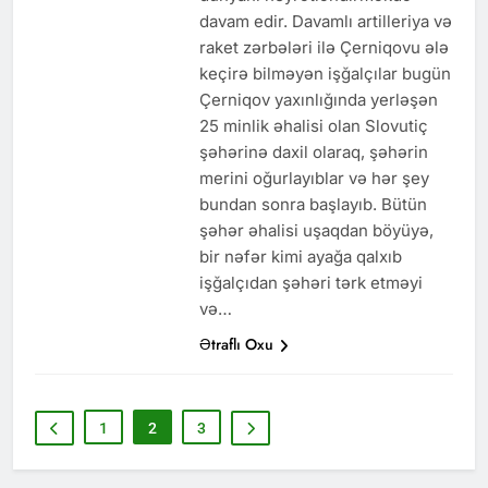
davam edir. Davamlı artilleriya və
raket zərbələri ilə Çerniqovu ələ
keçirə bilməyən işğalçılar bugün
Çerniqov yaxınlığında yerləşən
25 minlik əhalisi olan Slovutiç
şəhərinə daxil olaraq, şəhərin
merini oğurlayıblar və hər şey
bundan sonra başlayıb. Bütün
şəhər əhalisi uşaqdan böyüyə,
bir nəfər kimi ayağa qalxıb
işğalçıdan şəhəri tərk etməyi
və…
Ətraflı Oxu
1
2
3