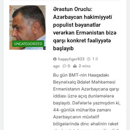
Ərəstun Oruclu:
Azərbaycan hakimiyyəti
populist bəyanatlar
verərkən Ermənistan bizə
qarşı konkret fəaliyyətə
UNCATEGORIZED
başlayıb
happytiger823
1 il
ago
0
2 mins
Bu gün BMT-nin Haaqadakı
Beynəlxalq Ədalət Məhkəməsi
Ermənistanın Azərbaycana qarşı
iddiası üzrə açıq dunləmələrə
başlayıb. Dəfələrlə yazmışdım ki,
44-günlük müharibə zamanı
Azərbaycanın müxtəlif
bölgələrində dinc əhalinin raket