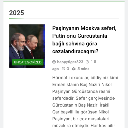
2025
Paşinyanın Moskva səfəri,
Putin onu Gürcüstanla
bağlı səhvinə görə
cəzalandıracaqmı?
happytiger823
1 il
UNCATEGORIZED
ago
0
5 mins
Hörmətli oxucular, bildiyiniz kimi
Ermənistanın Baş Naziri Nikol
Paşinyan Gürcüstanda rəsmi
səfərdədir. Səfər çərçivəsində
Gürcüstanın Baş Naziri İrakli
Qaribaşvili ilə görüşən Nikol
Paşinyan, bir çox məsələləri
müzakirə etmişdir. Hər kəs bilir