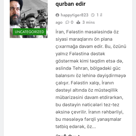
qurban edir
happytiger823
1 il
ago
0
3 mins
İran, Fələstin məsələsində öz
UNCATEGORIZED
siyasi maraqlarını ön plana
çıxarmağa davam edir. Bu, özünü
yalnız Fələstinə dəstək
göstərmək kimi təqdim etsə də,
əslində Tehran, bölgədəki güc
balansını öz lehinə dəyişdirməyə
çalışır. Fələstin xalqı, İranın
dəstəyi altında öz müstəqillik
mübarizəsini davam etdirərkən,
bu dəstəyin nəticələri tez-tez
əksinə çevrilir. İranın rəhbərliyi,
bu məsələyə fərqli yanaşmalar
tətbiq edərək, öz…