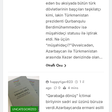
edən bu aksiyada bütün türk
dövlətlərinin başçıları təşkilatçı
kimi, lakin Türkmənistan
prezidenti Qurbanqulu
Berdimühəmmədov isə
müşahidəçi statusu ilə iştirak
etdi. Nə üçün
“müşahidəçi?”Əvvəlcədən,
Azərbaycan ilə Türkmənistan
arasında Xəzər dənizində olan…
Ətraflı Oxu
happytiger823
1 il
ago
0
4 mins
“Qarabağa dönüş” İctimai
birliyinin sədri əsl üzünü büruzə
verdi.Azərbaycanda erməni əsilli
UNCATEGORIZED