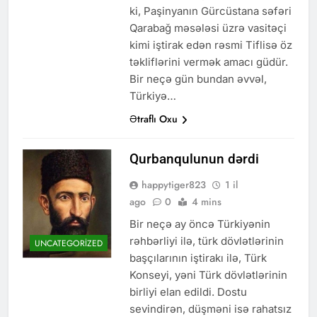
ki, Paşinyanın Gürcüstana səfəri
Qarabağ məsələsi üzrə vasitəçi
kimi iştirak edən rəsmi Tiflisə öz
təkliflərini vermək amacı güdür.
Bir neçə gün bundan əvvəl,
Türkiyə…
Ətraflı Oxu
Qurbanqulunun dərdi
happytiger823
1 il
ago
0
4 mins
Bir neçə ay öncə Türkiyənin
rəhbərliyi ilə, türk dövlətlərinin
UNCATEGORIZED
başçılarının iştirakı ilə, Türk
Konseyi, yəni Türk dövlətlərinin
birliyi elan edildi. Dostu
sevindirən, düşməni isə rahatsız